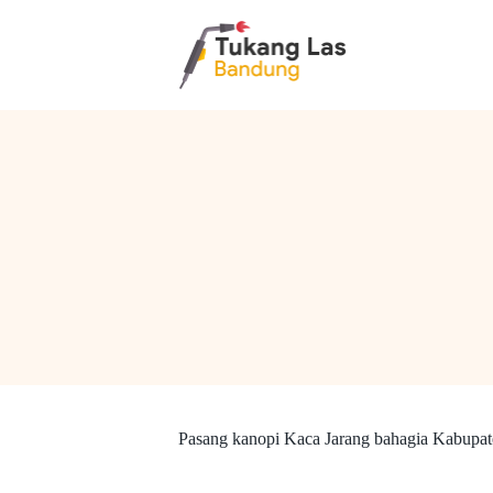
S
k
i
p
t
o
c
o
n
t
e
n
t
Pasang kanopi Kaca Jarang bahagia Kabupat