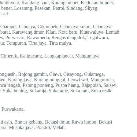
, Juntinyuat, Kandang haur, Karang ampel, Kedokan bunder,
bener, Losarang, Pasekan, Patrol, Sindang, Sliyeg,
sari.
 Ciampel, Cibuaya, Cikampek, Cilamaya kulon, Cilamaya
g barat, Karawang timur, Klari, Kota baru, Kutawaluya, Lemah
des, Purwasari, Rawamerta, Rengas dengklok, Tegalwaru,
ur, Tempuran, Tirta jaya, Tirta mulya.
, Cimerak, Kalipucang, Langkaplancar, Mangunjaya,
ong asih, Bojong gambir, Ciawi, Cisayong, Culamega,
ten, Karang jaya, Karang nunggal, Leuwi sari, Mangunreja,
a tengah, Patung ponteng, Puspa hiang, Rajapolah, Salawi,
, Suka hening, Sukaraja, Sukarame, Suka ratu, Suka resik,
, Purwakarta.
ati asih, Bantar gebang, Bekasi timur, Rawa lumbu, Bekasi
tara, Mustika jaya, Pondok Melati.