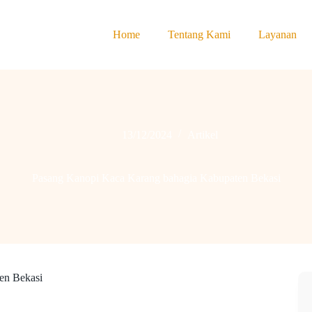
Home
Tentang Kami
Layanan
13/12/2024
Artikel
Pasang Kanopi Kaca Karang bahagia Kabupaten Bekasi
en Bekasi