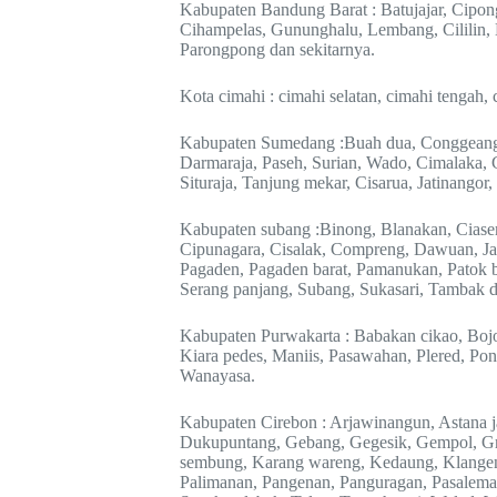
Kabupaten Bandung Barat : Batujajar, Cipon
Cihampelas, Gununghalu, Lembang, Cililin, 
Parongpong dan sekitarnya.
Kota cimahi : cimahi selatan, cimahi tengah, 
Kabupaten Sumedang :Buah dua, Conggeang,
Darmaraja, Paseh, Surian, Wado, Cimalaka, 
Situraja, Tanjung mekar, Cisarua, Jatinangor,
Kabupaten subang :Binong, Blanakan, Ciase
Cipunagara, Cisalak, Compreng, Dawuan, Jal
Pagaden, Pagaden barat, Pamanukan, Patok b
Serang panjang, Subang, Sukasari, Tambak d
Kabupaten Purwakarta : Babakan cikao, Bojo
Kiara pedes, Maniis, Pasawahan, Plered, Pon
Wanayasa.
Kabupaten Cirebon : Arjawinangun, Astana j
Dukupuntang, Gebang, Gegesik, Gempol, Gre
sembung, Karang wareng, Kedaung, Klangen
Palimanan, Pangenan, Panguragan, Pasalema