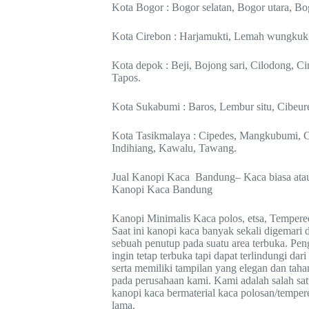
Kota Bogor : Bogor selatan, Bogor utara, Bog
Kota Cirebon : Harjamukti, Lemah wungkuk,
Kota depok : Beji, Bojong sari, Cilodong, 
Tapos.
Kota Sukabumi : Baros, Lembur situ, Cibeu
Kota Tasikmalaya : Cipedes, Mangkubumi, Ci
Indihiang, Kawalu, Tawang.
Jual Kanopi Kaca Bandung– Kaca biasa atau 
Kanopi Kaca Bandung
Kanopi Minimalis Kaca polos, etsa, Temper
Saat ini kanopi kaca banyak sekali digemari 
sebuah penutup pada suatu area terbuka. Pe
ingin tetap terbuka tapi dapat terlindungi da
serta memiliki tampilan yang elegan dan ta
pada perusahaan kami. Kami adalah salah sat
kanopi kaca bermaterial kaca polosan/temper
lama.