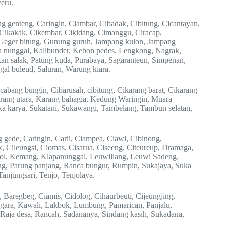
eru.
 genteng, Caringin, Ciambar, Cibadak, Cibitung, Cicantayan,
 Cikakak, Cikembar, Cikidang, Cimanggu, Ciracap,
, Geger bitung, Gunung guruh, Jampang kulon, Jampang
 nunggal, Kalibunder, Kebon pedes, Lengkong, Nagrak,
kan salak, Patung kuda, Purabaya, Sagaranteun, Simpenan,
gal buleud, Saluran, Warung kiara.
abang bungin, Cibarusah, cibitung, Cikarang barat, Cikarang
karang utara, Karang bahagia, Kedung Waringin, Muara
a karya, Sukatani, Sukawangi, Tambelang, Tambun selatan,
gede, Caringin, Carii, Ciampea, Ciawi, Cibinong,
 Cileungsi, Ciomas, Cisarua, Ciseeng, Citeureup, Dramaga,
gol, Kemang, Klapanunggal, Leuwiliang, Leuwi Sadeng,
, Parung panjang, Ranca bungur, Rumpin, Sukajaya, Suka
anjungsari, Tenjo, Tenjolaya.
, Baregbeg, Ciamis, Cidolog, Cihaurbeuti, Cijeungjing,
agara, Kawali, Lakbok, Lumbung, Pamarican, Panjalu,
aja desa, Rancah, Sadananya, Sindang kasih, Sukadana,