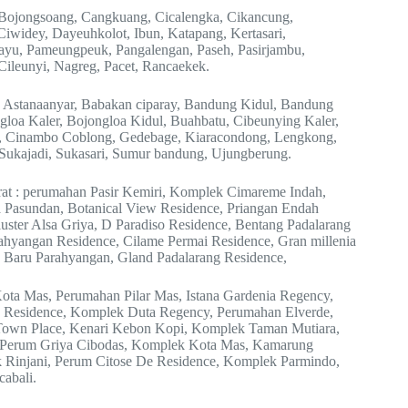
 Bojongsoang, Cangkuang, Cicalengka, Cikancung,
iwidey, Dayeuhkolot, Ibun, Katapang, Kertasari,
ayu, Pameungpeuk, Pangalengan, Paseh, Pasirjambu,
 Cileunyi, Nagreg, Pacet, Rancaekek.
, Astanaanyar, Babakan ciparay, Bandung Kidul, Bandung
loa Kaler, Bojongloa Kidul, Buahbatu, Cibeunying Kaler,
ap, Cinambo Coblong, Gedebage, Kiaracondong, Lengkong,
, Sukajadi, Sukasari, Sumur bandung, Ujungberung.
t : perumahan Pasir Kemiri, Komplek Cimareme Indah,
 Pasundan, Botanical View Residence, Priangan Endah
uster Alsa Griya, D Paradiso Residence, Bentang Padalarang
rahyangan Residence, Cilame Permai Residence, Gran millenia
 Baru Parahyangan, Gland Padalarang Residence,
ota Mas, Perumahan Pilar Mas, Istana Gardenia Regency,
s Residence, Komplek Duta Regency, Perumahan Elverde,
 Town Place, Kenari Kebon Kopi, Komplek Taman Mutiara,
, Perum Griya Cibodas, Komplek Kota Mas, Kamarung
 Rinjani, Perum Citose De Residence, Komplek Parmindo,
abali.