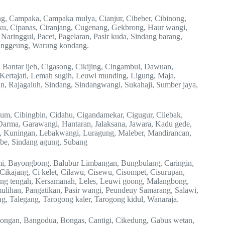
ng, Campaka, Campaka mulya, Cianjur, Cibeber, Cibinong,
laku, Cipanas, Ciranjang, Cugenang, Gekbrong, Haur wangi,
aringgul, Pacet, Pagelaran, Pasir kuda, Sindang barang,
Tanggeung, Warung kondang.
 Bantar ijeh, Cigasong, Cikijing, Cingambul, Dawuan,
, Kertajati, Lemah sugih, Leuwi munding, Ligung, Maja,
n, Rajagaluh, Sindang, Sindangwangi, Sukahaji, Sumber jaya,
m, Cibingbin, Cidahu, Cigandamekar, Cigugur, Cilebak,
 Darma, Garawangi, Hantaran, Jalaksana, Jawara, Kadu gede,
, Kuningan, Lebakwangi, Luragung, Maleber, Mandirancan,
be, Sindang agung, Subang
mi, Bayongbong, Balubur Limbangan, Bungbulang, Caringin,
 Cikajang, Ci kelet, Cilawu, Cisewu, Cisompet, Cisurupan,
ang tengah, Kersamanah, Leles, Leuwi goong, Malangbong,
lihan, Pangatikan, Pasir wangi, Peundeuy Samarang, Salawi,
g, Talegang, Tarogong kaler, Tarogong kidul, Wanaraja.
longan, Bangodua, Bongas, Cantigi, Cikedung, Gabus wetan,