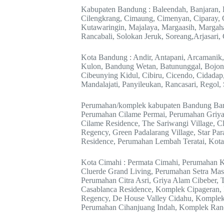
Kabupaten Bandung : Baleendah, Banjaran,
Cilengkrang, Cimaung, Cimenyan, Ciparay, C
Kutawaringin, Majalaya, Margaasih, Margah
Rancabali, Solokan Jeruk, Soreang,Arjasari,
Kota Bandung : Andir, Antapani, Arcamanik
Kulon, Bandung Wetan, Batununggal, Bojong
Cibeunying Kidul, Cibiru, Cicendo, Cidad
Mandalajati, Panyileukan, Rancasari, Regol
Perumahan/komplek kabupaten Bandung Bara
Perumahan Cilame Permai, Perumahan Griya
Cilame Residence, The Sariwangi Village, Cl
Regency, Green Padalarang Village, Star Pa
Residence, Perumahan Lembah Teratai, Kota
Kota Cimahi : Permata Cimahi, Perumahan K
Cluerde Grand Living, Perumahan Setra Ma
Perumahan Citra Asri, Griya Alam Cibeber,
Casablanca Residence, Komplek Cipageran
Regency, De House Valley Cidahu, Komplek
Perumahan Cihanjuang Indah, Komplek Ranc