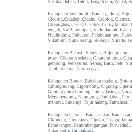
Susukan lebak, Talun, Tengah tani, Waled, W
Kabupaten Sukabumi : Bantar gadung, Bojong
Cicurug,Cidadap ,Cidahu, Cidolog, Ciemas,
Cireunghas, Cisaat, Cisolok, Curug kembar
tengah, Ka Bandungan, Kadu dampit, Kalapa
Nyalindung, Pabuaran, Pelabuhan ratu, Para
Sukabumi, Suka larang, Sukaraja, Surade, Te
Kabupaten Bekasi : Babelan, Bojongmangu, c
pusat, Cikarang selatan, Cikarang timur, Ci
gembong, Pebayuran, Serang Baru, Setu, Suk
Tambun utara, Taruma jaya.
Kabupaten Bogor : Babakan madang, Bojong 
Cibungbulang, Cigombong, Cigudeg, Cijeruk,
Gunung putri, Gunung sindur, Jasinga, Non
Megamendung, Nanggung, Pamijahan, Parung
makmur, Sukaraja, Tajur halang, Tamansari, T
Kabupaten Ciamis : Banjar anyar, Banjar sari
Cikoneng, Cimaragas, Cipaku, Cisaga, Jatin
Panawangan, Panumbangangan, Purwadadi, R
Sukamantri, Tambaksari.