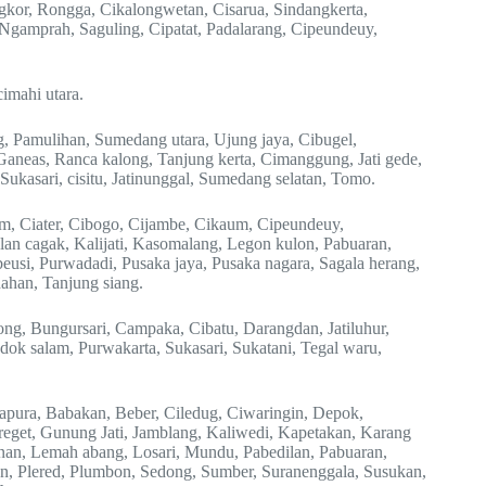
gkor, Rongga, Cikalongwetan, Cisarua, Sindangkerta,
Ngamprah, Saguling, Cipatat, Padalarang, Cipeundeuy,
cimahi utara.
 Pamulihan, Sumedang utara, Ujung jaya, Cibugel,
Ganeas, Ranca kalong, Tanjung kerta, Cimanggung, Jati gede,
 Sukasari, cisitu, Jatinunggal, Sumedang selatan, Tomo.
m, Ciater, Cibogo, Cijambe, Cikaum, Cipeundeuy,
an cagak, Kalijati, Kasomalang, Legon kulon, Pabuaran,
eusi, Purwadadi, Pusaka jaya, Pusaka nagara, Sagala herang,
ahan, Tanjung siang.
ng, Bungursari, Campaka, Cibatu, Darangdan, Jatiluhur,
dok salam, Purwakarta, Sukasari, Sukatani, Tegal waru,
apura, Babakan, Beber, Ciledug, Ciwaringin, Depok,
get, Gunung Jati, Jamblang, Kaliwedi, Kapetakan, Karang
an, Lemah abang, Losari, Mundu, Pabedilan, Pabuaran,
n, Plered, Plumbon, Sedong, Sumber, Suranenggala, Susukan,