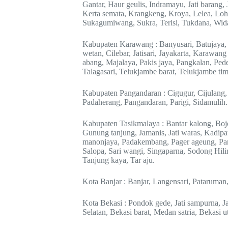
Gantar, Haur geulis, Indramayu, Jati barang
Kerta semata, Krangkeng, Kroya, Lelea, Loh 
Sukagumiwang, Sukra, Terisi, Tukdana, Wida
Kabupaten Karawang : Banyusari, Batujaya,
wetan, Cilebar, Jatisari, Jayakarta, Karawan
abang, Majalaya, Pakis jaya, Pangkalan, Pe
Talagasari, Telukjambe barat, Telukjambe tim
Kabupaten Pangandaran : Cigugur, Cijulang
Padaherang, Pangandaran, Parigi, Sidamulih.
Kabupaten Tasikmalaya : Bantar kalong, Boj
Gunung tanjung, Jamanis, Jati waras, Kadipa
manonjaya, Padakembang, Pager ageung, Panc
Salopa, Sari wangi, Singaparna, Sodong Hilir
Tanjung kaya, Tar aju.
Kota Banjar : Banjar, Langensari, Pataruman
Kota Bekasi : Pondok gede, Jati sampurna, J
Selatan, Bekasi barat, Medan satria, Bekasi u