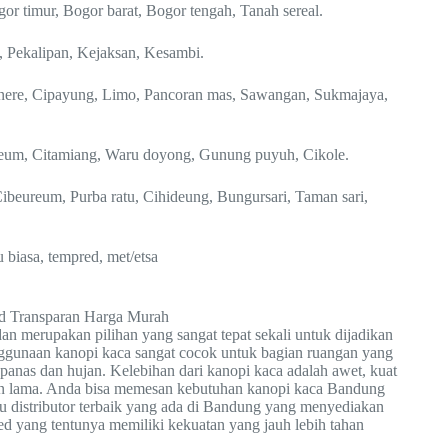
or timur, Bogor barat, Bogor tengah, Tanah sereal.
 Pekalipan, Kejaksan, Kesambi.
Cinere, Cipayung, Limo, Pancoran mas, Sawangan, Sukmajaya,
reum, Citamiang, Waru doyong, Gunung puyuh, Cikole.
beureum, Purba ratu, Cihideung, Bungursari, Taman sari,
biasa, tempred, met/etsa
ed Transparan Harga Murah
dan merupakan pilihan yang sangat tepat sekali untuk dijadikan
nggunaan kanopi kaca sangat cocok untuk bagian ruangan yang
ri panas dan hujan. Kelebihan dari kanopi kaca adalah awet, kuat
han lama. Anda bisa memesan kebutuhan kanopi kaca Bandung
u distributor terbaik yang ada di Bandung yang menyediakan
ed yang tentunya memiliki kekuatan yang jauh lebih tahan