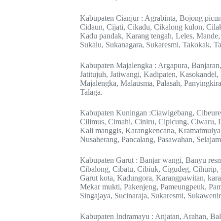
Kabupaten Cianjur : Agrabinta, Bojong picu
Cidaun, Cijati, Cikadu, Cikalong kulon, Ci
Kadu pandak, Karang tengah, Leles, Mande, N
Sukalu, Sukanagara, Sukaresmi, Takokak, 
Kabupaten Majalengka : Argapura, Banjaran,
Jatitujuh, Jatiwangi, Kadipaten, Kasokandel
Majalengka, Malausma, Palasah, Panyingkira
Talaga.
Kabupaten Kuningan :Ciawigebang, Cibeureu
Cilimus, Cimahi, Ciniru, Cipicung, Ciwaru,
Kali manggis, Karangkencana, Kramatmulya
Nusaherang, Pancalang, Pasawahan, Selajam
Kabupaten Garut : Banjar wangi, Banyu res
Cibalong, Cibatu, Cibiuk, Cigudeg, Cihurip,
Garut kota, Kadungora, Karangpawitan, kar
Mekar mukti, Pakenjeng, Pameungpeuk, Pamu
Singajaya, Sucinaraja, Sukaresmi, Sukawenin
Kabupaten Indramayu : Anjatan, Arahan, Ba