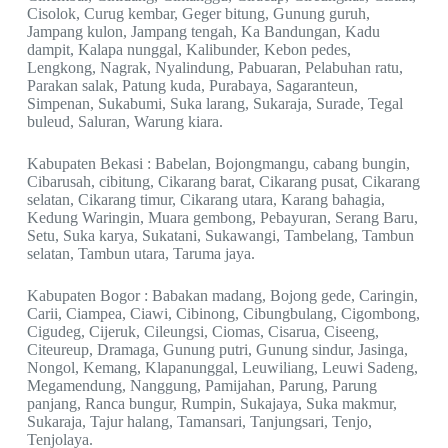
Cisolok, Curug kembar, Geger bitung, Gunung guruh,
Jampang kulon, Jampang tengah, Ka Bandungan, Kadu
dampit, Kalapa nunggal, Kalibunder, Kebon pedes,
Lengkong, Nagrak, Nyalindung, Pabuaran, Pelabuhan ratu,
Parakan salak, Patung kuda, Purabaya, Sagaranteun,
Simpenan, Sukabumi, Suka larang, Sukaraja, Surade, Tegal
buleud, Saluran, Warung kiara.
Kabupaten Bekasi : Babelan, Bojongmangu, cabang bungin,
Cibarusah, cibitung, Cikarang barat, Cikarang pusat, Cikarang
selatan, Cikarang timur, Cikarang utara, Karang bahagia,
Kedung Waringin, Muara gembong, Pebayuran, Serang Baru,
Setu, Suka karya, Sukatani, Sukawangi, Tambelang, Tambun
selatan, Tambun utara, Taruma jaya.
Kabupaten Bogor : Babakan madang, Bojong gede, Caringin,
Carii, Ciampea, Ciawi, Cibinong, Cibungbulang, Cigombong,
Cigudeg, Cijeruk, Cileungsi, Ciomas, Cisarua, Ciseeng,
Citeureup, Dramaga, Gunung putri, Gunung sindur, Jasinga,
Nongol, Kemang, Klapanunggal, Leuwiliang, Leuwi Sadeng,
Megamendung, Nanggung, Pamijahan, Parung, Parung
panjang, Ranca bungur, Rumpin, Sukajaya, Suka makmur,
Sukaraja, Tajur halang, Tamansari, Tanjungsari, Tenjo,
Tenjolaya.