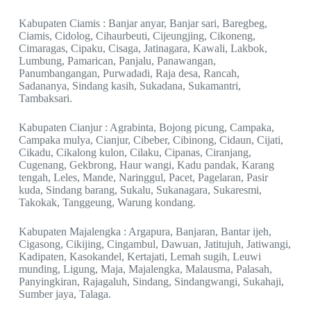
Kabupaten Ciamis : Banjar anyar, Banjar sari, Baregbeg,
Ciamis, Cidolog, Cihaurbeuti, Cijeungjing, Cikoneng,
Cimaragas, Cipaku, Cisaga, Jatinagara, Kawali, Lakbok,
Lumbung, Pamarican, Panjalu, Panawangan,
Panumbangangan, Purwadadi, Raja desa, Rancah,
Sadananya, Sindang kasih, Sukadana, Sukamantri,
Tambaksari.
Kabupaten Cianjur : Agrabinta, Bojong picung, Campaka,
Campaka mulya, Cianjur, Cibeber, Cibinong, Cidaun, Cijati,
Cikadu, Cikalong kulon, Cilaku, Cipanas, Ciranjang,
Cugenang, Gekbrong, Haur wangi, Kadu pandak, Karang
tengah, Leles, Mande, Naringgul, Pacet, Pagelaran, Pasir
kuda, Sindang barang, Sukalu, Sukanagara, Sukaresmi,
Takokak, Tanggeung, Warung kondang.
Kabupaten Majalengka : Argapura, Banjaran, Bantar ijeh,
Cigasong, Cikijing, Cingambul, Dawuan, Jatitujuh, Jatiwangi,
Kadipaten, Kasokandel, Kertajati, Lemah sugih, Leuwi
munding, Ligung, Maja, Majalengka, Malausma, Palasah,
Panyingkiran, Rajagaluh, Sindang, Sindangwangi, Sukahaji,
Sumber jaya, Talaga.