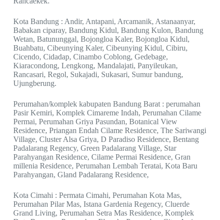
Rancaekek.
Kota Bandung : Andir, Antapani, Arcamanik, Astanaanyar,
Babakan ciparay, Bandung Kidul, Bandung Kulon, Bandung
Wetan, Batununggal, Bojongloa Kaler, Bojongloa Kidul,
Buahbatu, Cibeunying Kaler, Cibeunying Kidul, Cibiru,
Cicendo, Cidadap, Cinambo Coblong, Gedebage,
Kiaracondong, Lengkong, Mandalajati, Panyileukan,
Rancasari, Regol, Sukajadi, Sukasari, Sumur bandung,
Ujungberung.
Perumahan/komplek kabupaten Bandung Barat : perumahan
Pasir Kemiri, Komplek Cimareme Indah, Perumahan Cilame
Permai, Perumahan Griya Pasundan, Botanical View
Residence, Priangan Endah Cilame Residence, The Sariwangi
Village, Cluster Alsa Griya, D Paradiso Residence, Bentang
Padalarang Regency, Green Padalarang Village, Star
Parahyangan Residence, Cilame Permai Residence, Gran
millenia Residence, Perumahan Lembah Teratai, Kota Baru
Parahyangan, Gland Padalarang Residence,
Kota Cimahi : Permata Cimahi, Perumahan Kota Mas,
Perumahan Pilar Mas, Istana Gardenia Regency, Cluerde
Grand Living, Perumahan Setra Mas Residence, Komplek