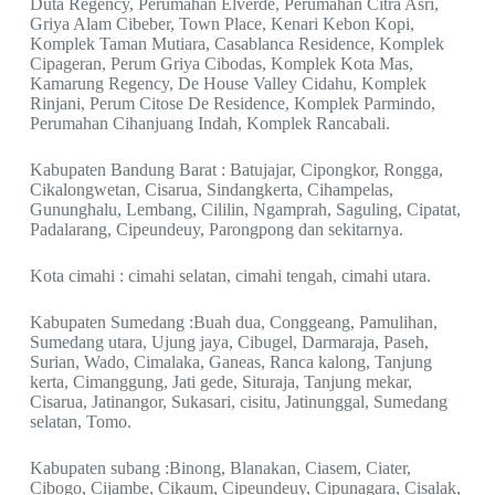
Duta Regency, Perumahan Elverde, Perumahan Citra Asri,
Griya Alam Cibeber, Town Place, Kenari Kebon Kopi,
Komplek Taman Mutiara, Casablanca Residence, Komplek
Cipageran, Perum Griya Cibodas, Komplek Kota Mas,
Kamarung Regency, De House Valley Cidahu, Komplek
Rinjani, Perum Citose De Residence, Komplek Parmindo,
Perumahan Cihanjuang Indah, Komplek Rancabali.
Kabupaten Bandung Barat : Batujajar, Cipongkor, Rongga,
Cikalongwetan, Cisarua, Sindangkerta, Cihampelas,
Gununghalu, Lembang, Cililin, Ngamprah, Saguling, Cipatat,
Padalarang, Cipeundeuy, Parongpong dan sekitarnya.
Kota cimahi : cimahi selatan, cimahi tengah, cimahi utara.
Kabupaten Sumedang :Buah dua, Conggeang, Pamulihan,
Sumedang utara, Ujung jaya, Cibugel, Darmaraja, Paseh,
Surian, Wado, Cimalaka, Ganeas, Ranca kalong, Tanjung
kerta, Cimanggung, Jati gede, Situraja, Tanjung mekar,
Cisarua, Jatinangor, Sukasari, cisitu, Jatinunggal, Sumedang
selatan, Tomo.
Kabupaten subang :Binong, Blanakan, Ciasem, Ciater,
Cibogo, Cijambe, Cikaum, Cipeundeuy, Cipunagara, Cisalak,