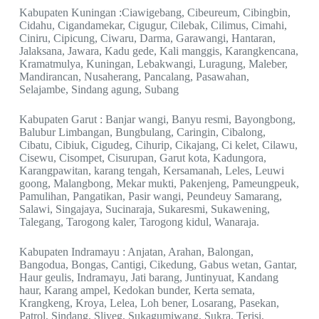
Kabupaten Kuningan :Ciawigebang, Cibeureum, Cibingbin,
Cidahu, Cigandamekar, Cigugur, Cilebak, Cilimus, Cimahi,
Ciniru, Cipicung, Ciwaru, Darma, Garawangi, Hantaran,
Jalaksana, Jawara, Kadu gede, Kali manggis, Karangkencana,
Kramatmulya, Kuningan, Lebakwangi, Luragung, Maleber,
Mandirancan, Nusaherang, Pancalang, Pasawahan,
Selajambe, Sindang agung, Subang
Kabupaten Garut : Banjar wangi, Banyu resmi, Bayongbong,
Balubur Limbangan, Bungbulang, Caringin, Cibalong,
Cibatu, Cibiuk, Cigudeg, Cihurip, Cikajang, Ci kelet, Cilawu,
Cisewu, Cisompet, Cisurupan, Garut kota, Kadungora,
Karangpawitan, karang tengah, Kersamanah, Leles, Leuwi
goong, Malangbong, Mekar mukti, Pakenjeng, Pameungpeuk,
Pamulihan, Pangatikan, Pasir wangi, Peundeuy Samarang,
Salawi, Singajaya, Sucinaraja, Sukaresmi, Sukawening,
Talegang, Tarogong kaler, Tarogong kidul, Wanaraja.
Kabupaten Indramayu : Anjatan, Arahan, Balongan,
Bangodua, Bongas, Cantigi, Cikedung, Gabus wetan, Gantar,
Haur geulis, Indramayu, Jati barang, Juntinyuat, Kandang
haur, Karang ampel, Kedokan bunder, Kerta semata,
Krangkeng, Kroya, Lelea, Loh bener, Losarang, Pasekan,
Patrol, Sindang, Sliyeg, Sukagumiwang, Sukra, Terisi,