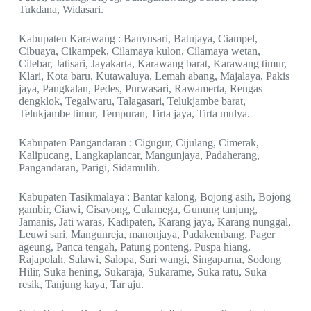
Tukdana, Widasari.
Kabupaten Karawang : Banyusari, Batujaya, Ciampel,
Cibuaya, Cikampek, Cilamaya kulon, Cilamaya wetan,
Cilebar, Jatisari, Jayakarta, Karawang barat, Karawang timur,
Klari, Kota baru, Kutawaluya, Lemah abang, Majalaya, Pakis
jaya, Pangkalan, Pedes, Purwasari, Rawamerta, Rengas
dengklok, Tegalwaru, Talagasari, Telukjambe barat,
Telukjambe timur, Tempuran, Tirta jaya, Tirta mulya.
Kabupaten Pangandaran : Cigugur, Cijulang, Cimerak,
Kalipucang, Langkaplancar, Mangunjaya, Padaherang,
Pangandaran, Parigi, Sidamulih.
Kabupaten Tasikmalaya : Bantar kalong, Bojong asih, Bojong
gambir, Ciawi, Cisayong, Culamega, Gunung tanjung,
Jamanis, Jati waras, Kadipaten, Karang jaya, Karang nunggal,
Leuwi sari, Mangunreja, manonjaya, Padakembang, Pager
ageung, Panca tengah, Patung ponteng, Puspa hiang,
Rajapolah, Salawi, Salopa, Sari wangi, Singaparna, Sodong
Hilir, Suka hening, Sukaraja, Sukarame, Suka ratu, Suka
resik, Tanjung kaya, Tar aju.