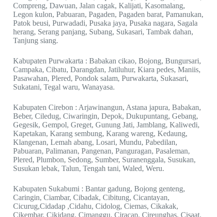
Compreng, Dawuan, Jalan cagak, Kalijati, Kasomalang,
Legon kulon, Pabuaran, Pagaden, Pagaden barat, Pamanukan,
Patok beusi, Purwadadi, Pusaka jaya, Pusaka nagara, Sagala
herang, Serang panjang, Subang, Sukasari, Tambak dahan,
Tanjung siang.
Kabupaten Purwakarta : Babakan cikao, Bojong, Bungursari,
Campaka, Cibatu, Darangdan, Jatiluhur, Kiara pedes, Maniis,
Pasawahan, Plered, Pondok salam, Purwakarta, Sukasari,
Sukatani, Tegal waru, Wanayasa.
Kabupaten Cirebon : Arjawinangun, Astana japura, Babakan,
Beber, Ciledug, Ciwaringin, Depok, Dukupuntang, Gebang,
Gegesik, Gempol, Greget, Gunung Jati, Jamblang, Kaliwedi,
Kapetakan, Karang sembung, Karang wareng, Kedaung,
Klangenan, Lemah abang, Losari, Mundu, Pabedilan,
Pabuaran, Palimanan, Pangenan, Panguragan, Pasaleman,
Plered, Plumbon, Sedong, Sumber, Suranenggala, Susukan,
Susukan lebak, Talun, Tengah tani, Waled, Weru.
Kabupaten Sukabumi : Bantar gadung, Bojong genteng,
Caringin, Ciambar, Cibadak, Cibitung, Cicantayan,
Cicurug,Cidadap ,Cidahu, Cidolog, Ciemas, Cikakak,
Cikembar, Cikidang, Cimanggu, Ciracap, Cireunghas, Cisaat,