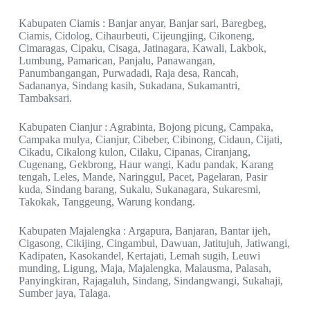
Kabupaten Ciamis : Banjar anyar, Banjar sari, Baregbeg,
Ciamis, Cidolog, Cihaurbeuti, Cijeungjing, Cikoneng,
Cimaragas, Cipaku, Cisaga, Jatinagara, Kawali, Lakbok,
Lumbung, Pamarican, Panjalu, Panawangan,
Panumbangangan, Purwadadi, Raja desa, Rancah,
Sadananya, Sindang kasih, Sukadana, Sukamantri,
Tambaksari.
Kabupaten Cianjur : Agrabinta, Bojong picung, Campaka,
Campaka mulya, Cianjur, Cibeber, Cibinong, Cidaun, Cijati,
Cikadu, Cikalong kulon, Cilaku, Cipanas, Ciranjang,
Cugenang, Gekbrong, Haur wangi, Kadu pandak, Karang
tengah, Leles, Mande, Naringgul, Pacet, Pagelaran, Pasir
kuda, Sindang barang, Sukalu, Sukanagara, Sukaresmi,
Takokak, Tanggeung, Warung kondang.
Kabupaten Majalengka : Argapura, Banjaran, Bantar ijeh,
Cigasong, Cikijing, Cingambul, Dawuan, Jatitujuh, Jatiwangi,
Kadipaten, Kasokandel, Kertajati, Lemah sugih, Leuwi
munding, Ligung, Maja, Majalengka, Malausma, Palasah,
Panyingkiran, Rajagaluh, Sindang, Sindangwangi, Sukahaji,
Sumber jaya, Talaga.