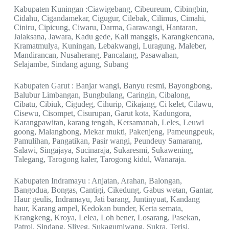
Kabupaten Kuningan :Ciawigebang, Cibeureum, Cibingbin,
Cidahu, Cigandamekar, Cigugur, Cilebak, Cilimus, Cimahi,
Ciniru, Cipicung, Ciwaru, Darma, Garawangi, Hantaran,
Jalaksana, Jawara, Kadu gede, Kali manggis, Karangkencana,
Kramatmulya, Kuningan, Lebakwangi, Luragung, Maleber,
Mandirancan, Nusaherang, Pancalang, Pasawahan,
Selajambe, Sindang agung, Subang
Kabupaten Garut : Banjar wangi, Banyu resmi, Bayongbong,
Balubur Limbangan, Bungbulang, Caringin, Cibalong,
Cibatu, Cibiuk, Cigudeg, Cihurip, Cikajang, Ci kelet, Cilawu,
Cisewu, Cisompet, Cisurupan, Garut kota, Kadungora,
Karangpawitan, karang tengah, Kersamanah, Leles, Leuwi
goong, Malangbong, Mekar mukti, Pakenjeng, Pameungpeuk,
Pamulihan, Pangatikan, Pasir wangi, Peundeuy Samarang,
Salawi, Singajaya, Sucinaraja, Sukaresmi, Sukawening,
Talegang, Tarogong kaler, Tarogong kidul, Wanaraja.
Kabupaten Indramayu : Anjatan, Arahan, Balongan,
Bangodua, Bongas, Cantigi, Cikedung, Gabus wetan, Gantar,
Haur geulis, Indramayu, Jati barang, Juntinyuat, Kandang
haur, Karang ampel, Kedokan bunder, Kerta semata,
Krangkeng, Kroya, Lelea, Loh bener, Losarang, Pasekan,
Patrol, Sindang, Sliyeg, Sukagumiwang, Sukra, Terisi,