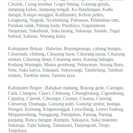
Cisolok, Curug kembar, Geger bitung, Gunung guruh,
Jampang kulon, Jampang tengah, Ka Bandungan, Kadu
dampit, Kalapa nunggal, Kalibunder, Kebon pedes,
Lengkong, Nagrak, Nyalindung, Pabuaran, Pelabuhan ratu,
Parakan salak, Patung kuda, Purabaya, Sagaranteun,
Simpenan, Sukabumi, Suka larang, Sukaraja, Surade, Tegal
buleud, Saluran, Warung kiara.
Kabupaten Bekasi : Babelan, Bojongmangu, cabang bungin,
Cibarusah, cibitung, Cikarang barat, Cikarang pusat, Cikarang
selatan, Cikarang timur, Cikarang utara, Karang bahagia,
Kedung Waringin, Muara gembong, Pebayuran, Serang Baru,
Setu, Suka karya, Sukatani, Sukawangi, Tambelang, Tambun
selatan, Tambun utara, Taruma jaya.
Kabupaten Bogor : Babakan madang, Bojong gede, Caringin,
Carii, Ciampea, Ciawi, Cibinong, Cibungbulang, Cigombong,
Cigudeg, Cijeruk, Cileungsi, Ciomas, Cisarua, Ciseeng,
Citeureup, Dramaga, Gunung putri, Gunung sindur, Jasinga,
Nongol, Kemang, Klapanunggal, Leuwiliang, Leuwi Sadeng,
Megamendung, Nanggung, Pamijahan, Parung, Parung
panjang, Ranca bungur, Rumpin, Sukajaya, Suka makmur,
Sukaraja, Tajur halang, Tamansari, Tanjungsari, Tenjo,
Tenjolaya.