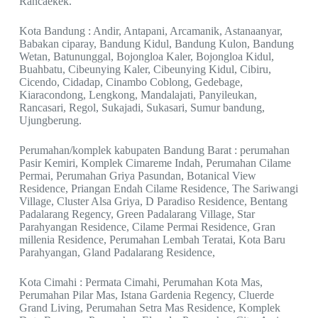
Rancaekek.
Kota Bandung : Andir, Antapani, Arcamanik, Astanaanyar,
Babakan ciparay, Bandung Kidul, Bandung Kulon, Bandung
Wetan, Batununggal, Bojongloa Kaler, Bojongloa Kidul,
Buahbatu, Cibeunying Kaler, Cibeunying Kidul, Cibiru,
Cicendo, Cidadap, Cinambo Coblong, Gedebage,
Kiaracondong, Lengkong, Mandalajati, Panyileukan,
Rancasari, Regol, Sukajadi, Sukasari, Sumur bandung,
Ujungberung.
Perumahan/komplek kabupaten Bandung Barat : perumahan
Pasir Kemiri, Komplek Cimareme Indah, Perumahan Cilame
Permai, Perumahan Griya Pasundan, Botanical View
Residence, Priangan Endah Cilame Residence, The Sariwangi
Village, Cluster Alsa Griya, D Paradiso Residence, Bentang
Padalarang Regency, Green Padalarang Village, Star
Parahyangan Residence, Cilame Permai Residence, Gran
millenia Residence, Perumahan Lembah Teratai, Kota Baru
Parahyangan, Gland Padalarang Residence,
Kota Cimahi : Permata Cimahi, Perumahan Kota Mas,
Perumahan Pilar Mas, Istana Gardenia Regency, Cluerde
Grand Living, Perumahan Setra Mas Residence, Komplek