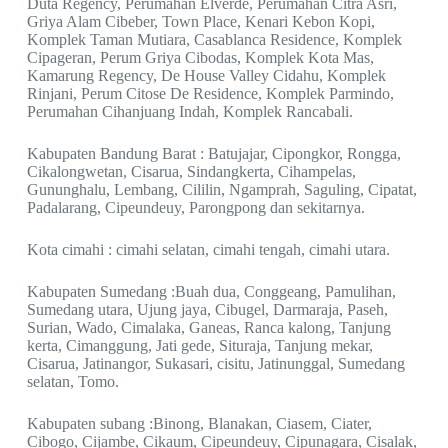
Duta Regency, Perumahan Elverde, Perumahan Citra Asri,
Griya Alam Cibeber, Town Place, Kenari Kebon Kopi,
Komplek Taman Mutiara, Casablanca Residence, Komplek
Cipageran, Perum Griya Cibodas, Komplek Kota Mas,
Kamarung Regency, De House Valley Cidahu, Komplek
Rinjani, Perum Citose De Residence, Komplek Parmindo,
Perumahan Cihanjuang Indah, Komplek Rancabali.
Kabupaten Bandung Barat : Batujajar, Cipongkor, Rongga,
Cikalongwetan, Cisarua, Sindangkerta, Cihampelas,
Gununghalu, Lembang, Cililin, Ngamprah, Saguling, Cipatat,
Padalarang, Cipeundeuy, Parongpong dan sekitarnya.
Kota cimahi : cimahi selatan, cimahi tengah, cimahi utara.
Kabupaten Sumedang :Buah dua, Conggeang, Pamulihan,
Sumedang utara, Ujung jaya, Cibugel, Darmaraja, Paseh,
Surian, Wado, Cimalaka, Ganeas, Ranca kalong, Tanjung
kerta, Cimanggung, Jati gede, Situraja, Tanjung mekar,
Cisarua, Jatinangor, Sukasari, cisitu, Jatinunggal, Sumedang
selatan, Tomo.
Kabupaten subang :Binong, Blanakan, Ciasem, Ciater,
Cibogo, Cijambe, Cikaum, Cipeundeuy, Cipunagara, Cisalak,