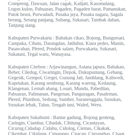
Compreng, Dawuan, Jalan cagak, Kalijati, Kasomalang,
Legon kulon, Pabuaran, Pagaden, Pagaden barat, Pamanukan,
Patok beusi, Purwadadi, Pusaka jaya, Pusaka nagara, Sagala
herang, Serang panjang, Subang, Sukasari, Tambak dahan,
Tanjung siang.
Kabupaten Purwakarta : Babakan cikao, Bojong, Bungursari,
Campaka, Cibatu, Darangdan, Jatiluhur, Kiara pedes, Maniis,
Pasawahan, Plered, Pondok salam, Purwakarta, Sukasari,
Sukatani, Tegal waru, Wanayasa.
Kabupaten Cirebon : Arjawinangun, Astana japura, Babakan,
Beber, Ciledug, Ciwaringin, Depok, Dukupuntang, Gebang,
Gegesik, Gempol, Greget, Gunung Jati, Jamblang, Kaliwedi,
Kapetakan, Karang sembung, Karang wareng, Kedaung,
Klangenan, Lemah abang, Losari, Mundu, Pabedilan,
Pabuaran, Palimanan, Pangenan, Panguragan, Pasaleman,
Plered, Plumbon, Sedong, Sumber, Suranenggala, Susukan,
Susukan lebak, Talun, Tengah tani, Waled, Weru.
Kabupaten Sukabumi : Bantar gadung, Bojong genteng,
Caringin, Ciambar, Cibadak, Cibitung, Cicantayan,
Cicurug,Cidadap ,Cidahu, Cidolog, Ciemas, Cikakak,
Cikembar, Cikidang, Cimanggu, Ciracap, Cireunghas, Cisaat,