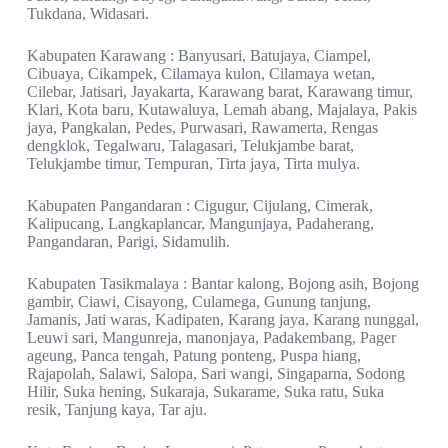
Tukdana, Widasari.
Kabupaten Karawang : Banyusari, Batujaya, Ciampel,
Cibuaya, Cikampek, Cilamaya kulon, Cilamaya wetan,
Cilebar, Jatisari, Jayakarta, Karawang barat, Karawang timur,
Klari, Kota baru, Kutawaluya, Lemah abang, Majalaya, Pakis
jaya, Pangkalan, Pedes, Purwasari, Rawamerta, Rengas
dengklok, Tegalwaru, Talagasari, Telukjambe barat,
Telukjambe timur, Tempuran, Tirta jaya, Tirta mulya.
Kabupaten Pangandaran : Cigugur, Cijulang, Cimerak,
Kalipucang, Langkaplancar, Mangunjaya, Padaherang,
Pangandaran, Parigi, Sidamulih.
Kabupaten Tasikmalaya : Bantar kalong, Bojong asih, Bojong
gambir, Ciawi, Cisayong, Culamega, Gunung tanjung,
Jamanis, Jati waras, Kadipaten, Karang jaya, Karang nunggal,
Leuwi sari, Mangunreja, manonjaya, Padakembang, Pager
ageung, Panca tengah, Patung ponteng, Puspa hiang,
Rajapolah, Salawi, Salopa, Sari wangi, Singaparna, Sodong
Hilir, Suka hening, Sukaraja, Sukarame, Suka ratu, Suka
resik, Tanjung kaya, Tar aju.