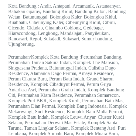
Kota Bandung : Andir, Antapani, Arcamanik, Astanaanyar,
Babakan ciparay, Bandung Kidul, Bandung Kulon, Bandung
Wetan, Batununggal, Bojongloa Kaler, Bojongloa Kidul,
Buahbatu, Cibeunying Kaler, Cibeunying Kidul, Cibiru,
Cicendo, Cidadap, Cinambo Coblong, Gedebage,
Kiaracondong, Lengkong, Mandalajati, Panyileukan,
Rancasari, Regol, Sukajadi, Sukasari, Sumur bandung,
Ujungberung.
Perumahan/Komplek Kota Bandung :Perumahan Bandung,
Perumahan Taman Sakura Indah, Komplek The Mansion,
Singgasana Pradana, Batununggal Indah, Calistha Dago
Residence, Alamanda Dago Permai, Amaya Residence,
Perum Cikutra Baru, Perum Batu Indah, Grand Sharon
Residence, Komplek Cibaduyut Permai, Perum Griya
Antariksa Asri, Perumahan Graha Indah, Komplek Bandung
Citi, Perumahan Kiara Residence, Perumahan Sumarecon,
Komplek Puri BKR, Komplek Kurdi, Perumahan Batu Mas,
Perumahan Dian Permai, Komplek Bang Indonesia, Komplek
Mekarwangi, Suci Residence, Komplek Batu Mulia Permai,
Komplek Batu Indah, Komplek Leuwi Anyar, Cluster Kurdi
Selatan, Perumahan Derwati Mas Estate, Komplek Sapta
Taruna, Taman Lingkar Selatan, Komplek Bentang Asri, Puri
Lembana, Komplek Srimahi Baru, Komplek Muara Baru,