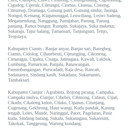
Cigudeg, Cijeruk, Cileungsi, Ciomas, Cisarua, Ciseeng,
Citeureup, Dramaga, Gunung putri, Gunung sindur, Jasinga,
Nongol, Kemang, Klapanunggal, Leuwiliang, Leuwi Sadeng,
Megamendung, Nanggung, Pamijahan, Parung, Parung
panjang, Ranca bungur, Rumpin, Sukajaya, Suka makmur,
Sukaraja, Tajur halang, Tamansari, Tanjungsari, Tenjo,
Tenjolaya.
Kabupaten Ciamis : Banjar anyar, Banjar sari, Baregbeg,
Ciamis, Cidolog, Cihaurbeuti, Cijeungjing, Cikoneng,
Cimaragas, Cipaku, Cisaga, Jatinagara, Kawali, Lakbok,
Lumbung, Pamarican, Panjalu, Panawangan,
Panumbangangan, Purwadadi, Raja desa, Rancah,
Sadananya, Sindang kasih, Sukadana, Sukamantri,
Tambaksari.
Kabupaten Cianjur : Agrabinta, Bojong picung, Campaka,
Campaka mulya, Cianjur, Cibeber, Cibinong, Cidaun, Cijati,
Cikadu, Cikalong kulon, Cilaku, Cipanas, Ciranjang,
Cugenang, Gekbrong, Haur wangi, Kadu pandak, Karang
tengah, Leles, Mande, Naringgul, Pacet, Pagelaran, Pasir
kuda, Sindang barang, Sukalu, Sukanagara, Sukaresmi,
Takokak, Tanggeung, Warung kondang.