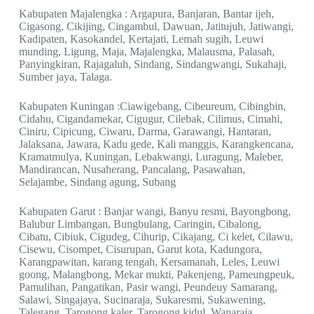
Kabupaten Majalengka : Argapura, Banjaran, Bantar ijeh,
Cigasong, Cikijing, Cingambul, Dawuan, Jatitujuh, Jatiwangi,
Kadipaten, Kasokandel, Kertajati, Lemah sugih, Leuwi
munding, Ligung, Maja, Majalengka, Malausma, Palasah,
Panyingkiran, Rajagaluh, Sindang, Sindangwangi, Sukahaji,
Sumber jaya, Talaga.
Kabupaten Kuningan :Ciawigebang, Cibeureum, Cibingbin,
Cidahu, Cigandamekar, Cigugur, Cilebak, Cilimus, Cimahi,
Ciniru, Cipicung, Ciwaru, Darma, Garawangi, Hantaran,
Jalaksana, Jawara, Kadu gede, Kali manggis, Karangkencana,
Kramatmulya, Kuningan, Lebakwangi, Luragung, Maleber,
Mandirancan, Nusaherang, Pancalang, Pasawahan,
Selajambe, Sindang agung, Subang
Kabupaten Garut : Banjar wangi, Banyu resmi, Bayongbong,
Balubur Limbangan, Bungbulang, Caringin, Cibalong,
Cibatu, Cibiuk, Cigudeg, Cihurip, Cikajang, Ci kelet, Cilawu,
Cisewu, Cisompet, Cisurupan, Garut kota, Kadungora,
Karangpawitan, karang tengah, Kersamanah, Leles, Leuwi
goong, Malangbong, Mekar mukti, Pakenjeng, Pameungpeuk,
Pamulihan, Pangatikan, Pasir wangi, Peundeuy Samarang,
Salawi, Singajaya, Sucinaraja, Sukaresmi, Sukawening,
Talegang, Tarogong kaler, Tarogong kidul, Wanaraja.