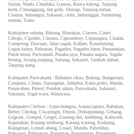
Surian, Wado, Cimalaka, Ganeas, Ranca kalong, Tanjung
kerta, Cimanggung, Jati gede, Situraja, Tanjung mekar,
Cisarua, Jatinangor, Sukasari, cisitu, Jatinunggal, Sumedang
selatan, Tomo.
Kabupaten subang :Binong, Blanakan, Ciasem, Ciater,
Cibogo, Cijambe, Cikaum, Cipeundeuy, Cipunagara, Cisalak,
Compreng, Dawuan, Jalan cagak, Kalijati, Kasomalang,
Legon kulon, Pabuaran, Pagaden, Pagaden barat, Pamanukan,
Patok beusi, Purwadadi, Pusaka jaya, Pusaka nagara, Sagala
herang, Serang panjang, Subang, Sukasari, Tambak dahan,
Tanjung siang.
Kabupaten Purwakarta : Babakan cikao, Bojong, Bungursari,
Campaka, Cibatu, Darangdan, Jatiluhur, Kiara pedes, Maniis,
Pasawahan, Plered, Pondok salam, Purwakarta, Sukasari,
Sukatani, Tegal waru, Wanayasa.
Kabupaten Cirebon : Arjawinangun, Astana japura, Babakan,
Beber, Ciledug, Ciwaringin, Depok, Dukupuntang, Gebang,
Gegesik, Gempol, Greget, Gunung Jati, Jamblang, Kaliwedi,
Kapetakan, Karang sembung, Karang wareng, Kedaung,
Klangenan, Lemah abang, Losari, Mundu, Pabedilan,
Pabuaran, Palimanan, Pangenan, Panguragan, Pasaleman,