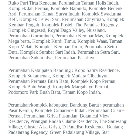
Ruko Puri Tirta Kencana, Perumahan Taman Holis Indah,
Komplek Jati Permai, Komplek Bapindo, Komplek Bedenk
Asri, Perumahan Taman Surya Indah, Komplek Swadarma
BNI, Komplek Leuwi Sari, Perumahan Cinyiruan, Komplek
Kembar Tengah, Komplek Postel, The Paradise Regency,
Komplek Cingesed, Royal Dago Valley, Nusaland,
Perumahan Guruminda, Perumahan Kembar Mas, Komplek
Mega brata, Komplek Kurdi Timur, Komplek Waas, Taman
Kopo Melati, Komplek Kembar Timur, Perumahan Setra
Duta, Komplek Sumber Sari Indah, Perumahan Setra Sari,
Perumahan Sukamulya, Perumahan Pasirluyu.
Perumahan Kabupaten Bandung : Kopo Safira Residence,
Komplek Sukamenak, Komplek Mutiara Cibaduyut,
Perumahan Permata Buah Batu, Komplek Kopo Permai,
Komplek Batu Wangi, Komplek Margahayu Permai,
Podomoro Park Buah Batu, Taman Kopo Indah.
Perumahan/komplek kabupaten Bandung Barat : perumahan
Pasir Kemiri, Komplek Cimareme Indah, Perumahan Cilame
Permai, Perumahan Griya Pasundan, Botanical View
Residence, Priangan Endah Cilame Residence, The Sariwangi
Village, Cluster Alsa Griya, D Paradiso Residence, Bentang
Padalarang Regency, Green Padalarang Village, Star