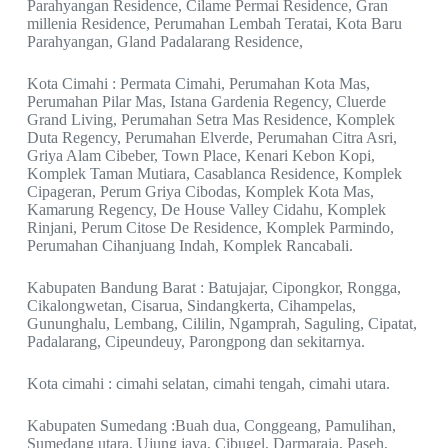
Parahyangan Residence, Cilame Permai Residence, Gran
millenia Residence, Perumahan Lembah Teratai, Kota Baru
Parahyangan, Gland Padalarang Residence,
Kota Cimahi : Permata Cimahi, Perumahan Kota Mas,
Perumahan Pilar Mas, Istana Gardenia Regency, Cluerde
Grand Living, Perumahan Setra Mas Residence, Komplek
Duta Regency, Perumahan Elverde, Perumahan Citra Asri,
Griya Alam Cibeber, Town Place, Kenari Kebon Kopi,
Komplek Taman Mutiara, Casablanca Residence, Komplek
Cipageran, Perum Griya Cibodas, Komplek Kota Mas,
Kamarung Regency, De House Valley Cidahu, Komplek
Rinjani, Perum Citose De Residence, Komplek Parmindo,
Perumahan Cihanjuang Indah, Komplek Rancabali.
Kabupaten Bandung Barat : Batujajar, Cipongkor, Rongga,
Cikalongwetan, Cisarua, Sindangkerta, Cihampelas,
Gununghalu, Lembang, Cililin, Ngamprah, Saguling, Cipatat,
Padalarang, Cipeundeuy, Parongpong dan sekitarnya.
Kota cimahi : cimahi selatan, cimahi tengah, cimahi utara.
Kabupaten Sumedang :Buah dua, Conggeang, Pamulihan,
Sumedang utara, Ujung jaya, Cibugel, Darmaraja, Paseh,