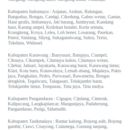
Kabupaten Indramayu : Anjatan, Arahan, Balongan,
Bangodua, Bongas, Cantigi, Cikedung, Gabus wetan, Gantar,
Haur geulis, Indramayu, Jati barang, Juntinyuat, Kandang
haur, Karang ampel, Kedokan bunder, Kerta semata,
Krangkeng, Kroya, Lelea, Loh bener, Losarang, Pasekan,
Patrol, Sindang, Sliyeg, Sukagumiwang, Sukra, Terisi,
Tukdana, Widasari.
Kabupaten Karawang : Banyusari, Batujaya, Ciampel,
Cibuaya, Cikampek, Cilamaya kulon, Cilamaya wetan,
Cilebar, Jatisari, Jayakarta, Karawang barat, Karawang timur,
Klari, Kota baru, Kutawaluya, Lemah abang, Majalaya, Pakis
jaya, Pangkalan, Pedes, Purwasari, Rawamerta, Rengas
dengklok, Tegalwaru, Talagasari, Telukjambe barat,
Telukjambe timur, Tempuran, Tirta jaya, Tirta mulya.
Kabupaten Pangandaran : Cigugur, Cijulang, Cimerak,
Kalipucang, Langkaplancar, Mangunjaya, Padaherang,
Pangandaran, Parigi, Sidamulih.
Kabupaten Tasikmalaya : Bantar kalong, Bojong asih, Bojong
gambir, Ciawi, Cisayong, Culamega, Gunung tanjung,