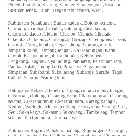
Plered, Plumbon, Sedong, Sumber, Suranenggala, Susukan,
Susukan lebak, Talun, Tengah tani, Waled, Weru.
Kabupaten Sukabumi : Bantar gadung, Bojong genteng,
Caringin, Ciambar, Cibadak, Cibitung, Cicantayan,
Cicurug,Cidadap ,Cidahu, Cidolog, Ciemas, Cikakak,
Cikembar, Cikidang, Cimanggu, Ciracap, Cireunghas, Cisaat,
Cisolok, Curug kembar, Geger bitung, Gunung guruh,
Jampang kulon, Jampang tengah, Ka Bandungan, Kadu
dampit, Kalapa nunggal, Kalibunder, Kebon pedes,
Lengkong, Nagrak, Nyalindung, Pabuaran, Pelabuhan ratu,
Parakan salak, Patung kuda, Purabaya, Sagaranteun,
Simpenan, Sukabumi, Suka larang, Sukaraja, Surade, Tegal
buleud, Saluran, Warung kiara.
Kabupaten Bekasi : Babelan, Bojongmangu, cabang bungin,
Cibarusah, cibitung, Cikarang barat, Cikarang pusat, Cikarang
selatan, Cikarang timur, Cikarang utara, Karang bahagia,
Kedung Waringin, Muara gembong, Pebayuran, Serang Baru,
Setu, Suka karya, Sukatani, Sukawangi, Tambelang, Tambun
selatan, Tambun utara, Taruma jaya.
Kabupaten Bogor : Babakan madang, Bojong gede, Caringin,
Carii, Ciampea, Ciawi, Cibinong, Cibungbulang, Cigombong,