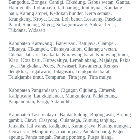
Bangodua, Bongas, Cantigi, Cikedung, Gabus wetan, Gantar,
Haur geulis, Indramayu, Jati barang, Juntinyuat, Kandang
haur, Karang ampel, Kedokan bunder, Kerta semata,
Krangkeng, Kroya, Lelea, Loh bener, Losarang, Pasekan,
Patrol, Sindang, Sliyeg, Sukagumiwang, Sukra, Terisi,
Tukdana, Widasari.
Kabupaten Karawang : Banyusari, Batujaya, Ciampel,
Cibuaya, Cikampek, Cilamaya kulon, Cilamaya wetan,
Cilebar, Jatisari, Jayakarta, Karawang barat, Karawang timur,
Klari, Kota baru, Kutawaluya, Lemah abang, Majalaya, Pakis
jaya, Pangkalan, Pedes, Purwasari, Rawamerta, Rengas
dengklok, Tegalwaru, Talagasari, Telukjambe barat,
Telukjambe timur, Tempuran, Tirta jaya, Tirta mulya.
Kabupaten Pangandaran : Cigugur, Cijulang, Cimerak,
Kalipucang, Langkaplancar, Mangunjaya, Padaherang,
Pangandaran, Parigi, Sidamulih.
Kabupaten Tasikmalaya : Bantar kalong, Bojong asih, Bojong
gambir, Ciawi, Cisayong, Culamega, Gunung tanjung,
Jamanis, Jati waras, Kadipaten, Karang jaya, Karang nunggal,
Leuwi sari, Mangunreja, manonjaya, Padakembang, Pager
ageung, Panca tengah, Patung ponteng, Puspa hiang,