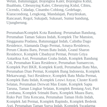
Wetan, Batununggal, Bojongloa Kaler, Bojongloa Kidul,
Buahbatu, Cibeunying Kaler, Cibeunying Kidul, Cibiru,
Cicendo, Cidadap, Cinambo Coblong, Gedebage,
Kiaracondong, Lengkong, Mandalajati, Panyileukan,
Rancasari, Regol, Sukajadi, Sukasari, Sumur bandung,
Ujungberung.
Perumahan/Komplek Kota Bandung :Perumahan Bandung,
Perumahan Taman Sakura Indah, Komplek The Mansion,
Singgasana Pradana, Batununggal Indah, Calistha Dago
Residence, Alamanda Dago Permai, Amaya Residence,
Perum Cikutra Baru, Perum Batu Indah, Grand Sharon
Residence, Komplek Cibaduyut Permai, Perum Griya
Antariksa Asri, Perumahan Graha Indah, Komplek Bandung
Citi, Perumahan Kiara Residence, Perumahan Sumarecon,
Komplek Puri BKR, Komplek Kurdi, Perumahan Batu Mas,
Perumahan Dian Permai, Komplek Bang Indonesia, Komplek
Mekarwangi, Suci Residence, Komplek Batu Mulia Permai,
Komplek Batu Indah, Komplek Leuwi Anyar, Cluster Kurdi
Selatan, Perumahan Derwati Mas Estate, Komplek Sapta
Taruna, Taman Lingkar Selatan, Komplek Bentang Asri, Puri
Lembana, Komplek Srimahi Baru, Komplek Muara Baru,
Ruko Puri Tirta Kencana, Perumahan Taman Holis Indah,
Komplek Jati Permai, Komplek Bapindo, Komplek Bedenk
Asri, Perumahan Taman Surya Indah, Komplek Swadarma