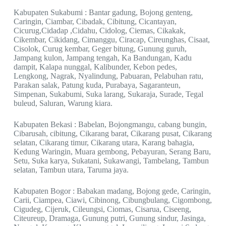
Kabupaten Sukabumi : Bantar gadung, Bojong genteng,
Caringin, Ciambar, Cibadak, Cibitung, Cicantayan,
Cicurug,Cidadap ,Cidahu, Cidolog, Ciemas, Cikakak,
Cikembar, Cikidang, Cimanggu, Ciracap, Cireunghas, Cisaat,
Cisolok, Curug kembar, Geger bitung, Gunung guruh,
Jampang kulon, Jampang tengah, Ka Bandungan, Kadu
dampit, Kalapa nunggal, Kalibunder, Kebon pedes,
Lengkong, Nagrak, Nyalindung, Pabuaran, Pelabuhan ratu,
Parakan salak, Patung kuda, Purabaya, Sagaranteun,
Simpenan, Sukabumi, Suka larang, Sukaraja, Surade, Tegal
buleud, Saluran, Warung kiara.
Kabupaten Bekasi : Babelan, Bojongmangu, cabang bungin,
Cibarusah, cibitung, Cikarang barat, Cikarang pusat, Cikarang
selatan, Cikarang timur, Cikarang utara, Karang bahagia,
Kedung Waringin, Muara gembong, Pebayuran, Serang Baru,
Setu, Suka karya, Sukatani, Sukawangi, Tambelang, Tambun
selatan, Tambun utara, Taruma jaya.
Kabupaten Bogor : Babakan madang, Bojong gede, Caringin,
Carii, Ciampea, Ciawi, Cibinong, Cibungbulang, Cigombong,
Cigudeg, Cijeruk, Cileungsi, Ciomas, Cisarua, Ciseeng,
Citeureup, Dramaga, Gunung putri, Gunung sindur, Jasinga,