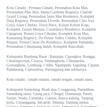
Kota Cimahi : Permata Cimahi, Perumahan Kota Mas,
Perumahan Pilar Mas, Istana Gardenia Regency, Cluerde
Grand Living, Perumahan Setra Mas Residence, Komplek
Duta Regency, Perumahan Elverde, Perumahan Citra Asri,
Griya Alam Cibeber, Town Place, Kenari Kebon Kopi,
Komplek Taman Mutiara, Casablanca Residence, Komplek
Cipageran, Perum Griya Cibodas, Komplek Kota Mas,
Kamarung Regency, De House Valley Cidahu, Komplek
Rinjani, Perum Citose De Residence, Komplek Parmindo,
Perumahan Cihanjuang Indah, Komplek Rancabali.
Kabupaten Bandung Barat : Batujajar, Cipongkor, Rongga,
Cikalongwetan, Cisarua, Sindangkerta, Cihampelas,
Gununghalu, Lembang, Cililin, Ngamprah, Saguling, Cipatat,
Padalarang, Cipeundeuy, Parongpong dan sekitarnya.
Kota cimahi : cimahi selatan, cimahi tengah, cimahi utara.
Kabupaten Sumedang :Buah dua, Conggeang, Pamulihan,
Sumedang utara, Ujung jaya, Cibugel, Darmaraja, Paseh,
Surian, Wado, Cimalaka, Ganeas, Ranca kalong, Tanjung
kerta, Cimanggung, Jati gede, Situraja, Tanjung mekar,
Cisarua, Jatinangor, Sukasari, cisitu, Jatinunggal, Sumedang