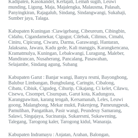
Kadipaten, Kasokandel, Kertajati, Lemah sugih, Leuwi
munding, Ligung, Maja, Majalengka, Malausma, Palasah,
Panyingkiran, Rajagaluh, Sindang, Sindangwangi, Sukahaji,
Sumber jaya, Talaga.
Kabupaten Kuningan :Ciawigebang, Cibeureum, Cibingbin,
Cidahu, Cigandamekar, Cigugur, Cilebak, Cilimus, Cimahi,
Ciniru, Cipicung, Ciwaru, Darma, Garawangi, Hantaran,
Jalaksana, Jawara, Kadu gede, Kali manggis, Karangkencana,
Kramatmulya, Kuningan, Lebakwangi, Luragung, Maleber,
Mandirancan, Nusaherang, Pancalang, Pasawahan,
Selajambe, Sindang agung, Subang
Kabupaten Garut : Banjar wangi, Banyu resmi, Bayongbong,
Balubur Limbangan, Bungbulang, Caringin, Cibalong,
Cibatu, Cibiuk, Cigudeg, Cihurip, Cikajang, Ci kelet, Cilawu,
Cisewu, Cisompet, Cisurupan, Garut kota, Kadungora,
Karangpawitan, karang tengah, Kersamanah, Leles, Leuwi
goong, Malangbong, Mekar mukti, Pakenjeng, Pameungpeuk,
Pamulihan, Pangatikan, Pasir wangi, Peundeuy Samarang,
Salawi, Singajaya, Sucinaraja, Sukaresmi, Sukawening,
Talegang, Tarogong kaler, Tarogong kidul, Wanaraja.
Kabupaten Indramayu : Anjatan, Arahan, Balongan,