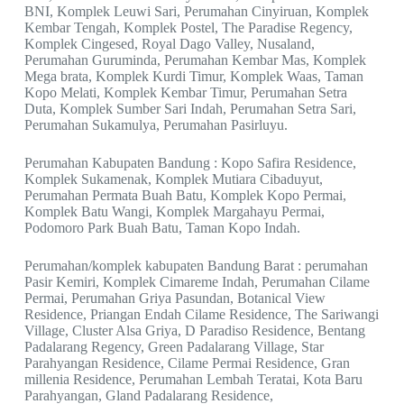
BNI, Komplek Leuwi Sari, Perumahan Cinyiruan, Komplek
Kembar Tengah, Komplek Postel, The Paradise Regency,
Komplek Cingesed, Royal Dago Valley, Nusaland,
Perumahan Guruminda, Perumahan Kembar Mas, Komplek
Mega brata, Komplek Kurdi Timur, Komplek Waas, Taman
Kopo Melati, Komplek Kembar Timur, Perumahan Setra
Duta, Komplek Sumber Sari Indah, Perumahan Setra Sari,
Perumahan Sukamulya, Perumahan Pasirluyu.
Perumahan Kabupaten Bandung : Kopo Safira Residence,
Komplek Sukamenak, Komplek Mutiara Cibaduyut,
Perumahan Permata Buah Batu, Komplek Kopo Permai,
Komplek Batu Wangi, Komplek Margahayu Permai,
Podomoro Park Buah Batu, Taman Kopo Indah.
Perumahan/komplek kabupaten Bandung Barat : perumahan
Pasir Kemiri, Komplek Cimareme Indah, Perumahan Cilame
Permai, Perumahan Griya Pasundan, Botanical View
Residence, Priangan Endah Cilame Residence, The Sariwangi
Village, Cluster Alsa Griya, D Paradiso Residence, Bentang
Padalarang Regency, Green Padalarang Village, Star
Parahyangan Residence, Cilame Permai Residence, Gran
millenia Residence, Perumahan Lembah Teratai, Kota Baru
Parahyangan, Gland Padalarang Residence,