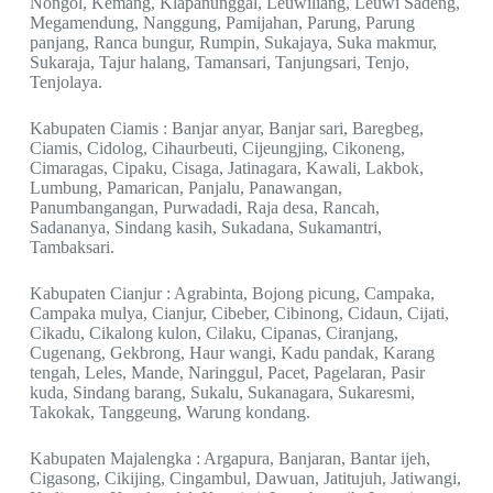
Nongol, Kemang, Klapanunggal, Leuwiliang, Leuwi Sadeng,
Megamendung, Nanggung, Pamijahan, Parung, Parung
panjang, Ranca bungur, Rumpin, Sukajaya, Suka makmur,
Sukaraja, Tajur halang, Tamansari, Tanjungsari, Tenjo,
Tenjolaya.
Kabupaten Ciamis : Banjar anyar, Banjar sari, Baregbeg,
Ciamis, Cidolog, Cihaurbeuti, Cijeungjing, Cikoneng,
Cimaragas, Cipaku, Cisaga, Jatinagara, Kawali, Lakbok,
Lumbung, Pamarican, Panjalu, Panawangan,
Panumbangangan, Purwadadi, Raja desa, Rancah,
Sadananya, Sindang kasih, Sukadana, Sukamantri,
Tambaksari.
Kabupaten Cianjur : Agrabinta, Bojong picung, Campaka,
Campaka mulya, Cianjur, Cibeber, Cibinong, Cidaun, Cijati,
Cikadu, Cikalong kulon, Cilaku, Cipanas, Ciranjang,
Cugenang, Gekbrong, Haur wangi, Kadu pandak, Karang
tengah, Leles, Mande, Naringgul, Pacet, Pagelaran, Pasir
kuda, Sindang barang, Sukalu, Sukanagara, Sukaresmi,
Takokak, Tanggeung, Warung kondang.
Kabupaten Majalengka : Argapura, Banjaran, Bantar ijeh,
Cigasong, Cikijing, Cingambul, Dawuan, Jatitujuh, Jatiwangi,