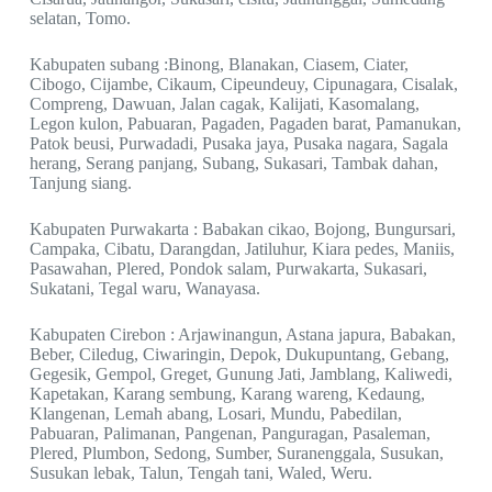
selatan, Tomo.
Kabupaten subang :Binong, Blanakan, Ciasem, Ciater,
Cibogo, Cijambe, Cikaum, Cipeundeuy, Cipunagara, Cisalak,
Compreng, Dawuan, Jalan cagak, Kalijati, Kasomalang,
Legon kulon, Pabuaran, Pagaden, Pagaden barat, Pamanukan,
Patok beusi, Purwadadi, Pusaka jaya, Pusaka nagara, Sagala
herang, Serang panjang, Subang, Sukasari, Tambak dahan,
Tanjung siang.
Kabupaten Purwakarta : Babakan cikao, Bojong, Bungursari,
Campaka, Cibatu, Darangdan, Jatiluhur, Kiara pedes, Maniis,
Pasawahan, Plered, Pondok salam, Purwakarta, Sukasari,
Sukatani, Tegal waru, Wanayasa.
Kabupaten Cirebon : Arjawinangun, Astana japura, Babakan,
Beber, Ciledug, Ciwaringin, Depok, Dukupuntang, Gebang,
Gegesik, Gempol, Greget, Gunung Jati, Jamblang, Kaliwedi,
Kapetakan, Karang sembung, Karang wareng, Kedaung,
Klangenan, Lemah abang, Losari, Mundu, Pabedilan,
Pabuaran, Palimanan, Pangenan, Panguragan, Pasaleman,
Plered, Plumbon, Sedong, Sumber, Suranenggala, Susukan,
Susukan lebak, Talun, Tengah tani, Waled, Weru.